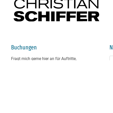
Buchungen
N
Fragt mich gerne hier an für Auftritte,
Moderationen, Vertonungen, Textarbeiten und
Schabernack aller Art :-)
Da