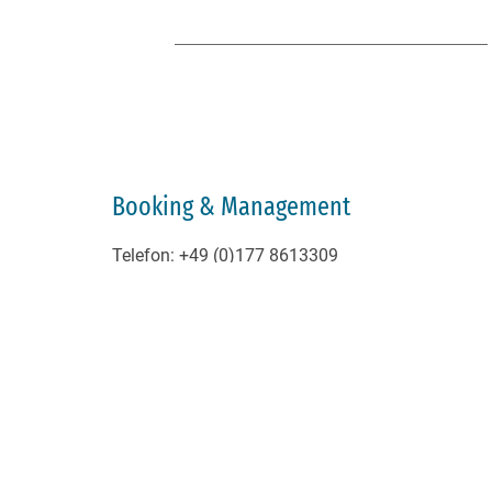
Booking & Management
Telefon: +49 (0)177 8613309
E-Mail: info@schiffer-comedy.de