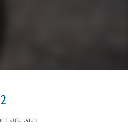
 2
arl Lauterbach