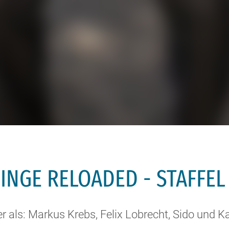
INGE RELOADED - STAFFEL
er als: Markus Krebs, Felix Lobrecht, Sido und K