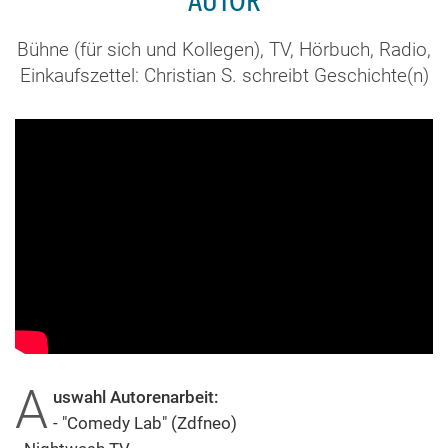
AUTOR
Bühne (für sich und Kollegen), TV, Hörbuch, Radio,
Einkaufszettel: Christian S. schreibt Geschichte(n)
A
uswahl Autorenarbeit:
- "Comedy Lab" (Zdfneo)